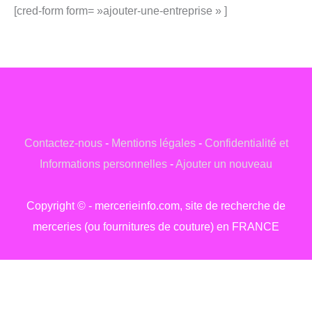
[cred-form form= »ajouter-une-entreprise » ]
Contactez-nous
-
Mentions légales
-
Confidentialité et
Informations personnelles
-
Ajouter un nouveau
Copyright © - mercerieinfo.com, site de recherche de
merceries (ou fournitures de couture) en FRANCE