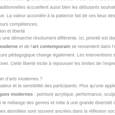
raditionnelles accueillent aussi bien les débutants souha
ue. La valeur accordée à la patience fait de ces lieux de
 leurs compétences.
on et liberté
 une démarche résolument différente. Ici, priorité est do
 moderne
et de l’
art contemporain
se ressentent dans l
posture pédagogique change également. Les interventions 
ver. Cette liberté incite à repousser les limites de l’exp
ier d’arts modernes ?
r et la sensibilité des participants. Plus qu’une applica
iques modernes
: peinture acrylique, performance, scu
le mélange des genres et initie à une grande diversité
ues abordées sont souvent ancrées dans la réflexion so