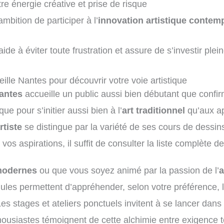
re énergie créative et prise de risque
mbition de participer à l’
innovation artistique contem
ide à éviter toute frustration et assure de s’investir pl
ille Nantes pour découvrir votre voie artistique
Nantes
accueille un public aussi bien débutant que confi
e pour s’initier aussi bien à l’
art traditionnel
qu’aux ap
rtiste
se distingue par la variété de ses cours de dessins
os aspirations, il suffit de consulter la liste complète des
modernes
ou que vous soyez animé par la passion de l’
a
es permettent d’appréhender, selon votre préférence, l
Les stages et ateliers ponctuels invitent à se lancer dan
ousiastes témoignent de cette alchimie entre exigence te