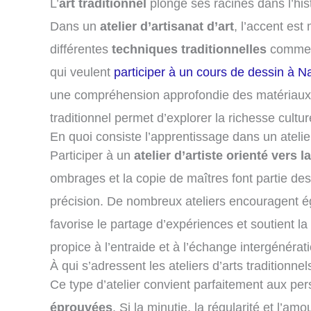
L’
art traditionnel
plonge ses racines dans l’his
Dans un
atelier d’artisanat d’art
, l’accent est
différentes
techniques traditionnelles
comme le
qui veulent
participer à un cours de dessin à N
une compréhension approfondie des matériaux
traditionnel permet d’explorer la richesse cultur
En quoi consiste l’apprentissage dans un atelier
Participer à un
atelier d’artiste orienté vers la
ombrages et la copie de maîtres font partie des
précision. De nombreux ateliers encouragent 
favorise le partage d’expériences et soutient 
propice à l’entraide et à l’échange intergénérat
À qui s’adressent les ateliers d’arts traditionnel
Ce type d’atelier convient parfaitement aux p
éprouvées
. Si la minutie, la régularité et l’a