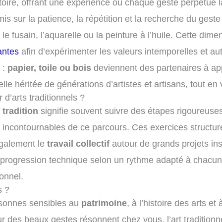
toire, offrant une expérience où chaque geste perpétue 
 mis sur la patience, la répétition et la recherche du ges
 fusain, l’aquarelle ou la peinture à l’huile. Cette dime
antes
afin d’expérimenter les valeurs intemporelles et aut
 :
papier, toile ou bois
deviennent des partenaires à appr
elle héritée de générations d’artistes et artisans, tout en 
 d’arts traditionnels ?
 tradition
signifie souvent suivre des étapes rigoureuse
 incontournables de ce parcours. Ces exercices structuré
également le
travail collectif
autour de grands projets ins
la progression technique selon un rythme adapté à chacu
ionnel.
s ?
ersonnes sensibles au
patrimoine
, à l’histoire des arts e
mour des beaux gestes résonnent chez vous, l’art traditionn