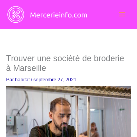
Aller
Men
au
contenu
princ
Trouver une société de broderie
à Marseille
Par
habitat
/
septembre 27, 2021