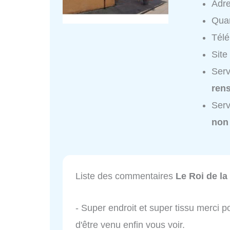
Adr
Quar
Tél
Site
Serv
ren
Serv
non
Liste des commentaires
Le Roi de la
- Super endroit et super tissu merci po
d'être venu enfin vous voir.