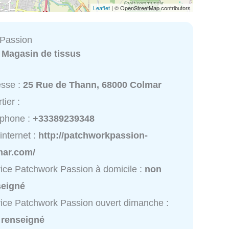
Leaflet
| © OpenStreetMap contributors
 Passion
:
Magasin de tissus
esse :
25 Rue de Thann, 68000 Colmar
tier :
éphone :
+33389239348
 internet :
http://patchworkpassion-
mar.com/
ice Patchwork Passion à domicile :
non
seigné
ice Patchwork Passion ouvert dimanche :
 renseigné