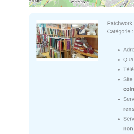
Patchwork
Catégorie 
Adr
Quar
Tél
Site
col
Serv
ren
Serv
non