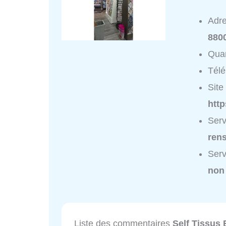
Adr
880
Quar
Tél
Site 
http
Serv
ren
Serv
non
Liste des commentaires
Self Tissus 