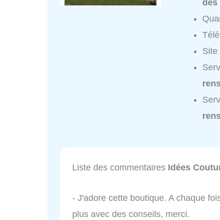
des
Quar
Tél
Site
Serv
ren
Serv
ren
Liste des commentaires
Idées Coutu
- J'adore cette boutique. A chaque fo
plus avec des conseils, merci.