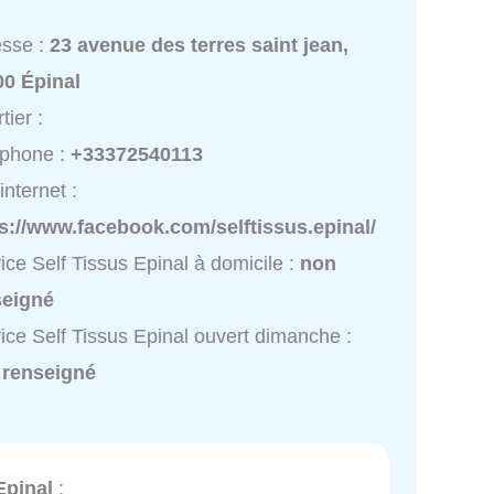
esse :
23 avenue des terres saint jean,
00 Épinal
tier :
éphone :
+33372540113
internet :
s://www.facebook.com/selftissus.epinal/
ice Self Tissus Epinal à domicile :
non
seigné
ice Self Tissus Epinal ouvert dimanche :
 renseigné
Epinal
: