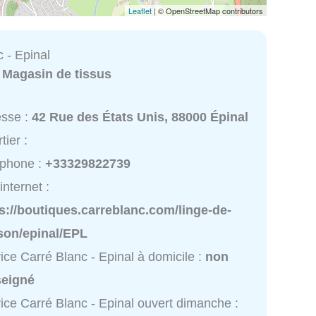
Leaflet
| © OpenStreetMap contributors
 - Epinal
:
Magasin de tissus
esse :
42 Rue des États Unis, 88000 Épinal
tier :
éphone :
+33329822739
internet :
s://boutiques.carreblanc.com/linge-de-
son/epinal/EPL
ice Carré Blanc - Epinal à domicile :
non
seigné
ice Carré Blanc - Epinal ouvert dimanche :