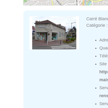
Carré Blanc
Catégorie 
Adr
Quar
Tél
Site 
http
mai
Serv
ren
Serv