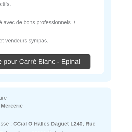
tifs.
té avec de bons professionnels !
l et vendeurs sympas.
 pour Carré Blanc - Epinal
ure
:
Mercerie
esse :
CCial O Halles Daguet L240, Rue