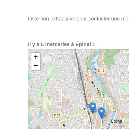
Liste non exhaustive pour contacter une merce
Il y a 5 merceries à Épinal :
+
−