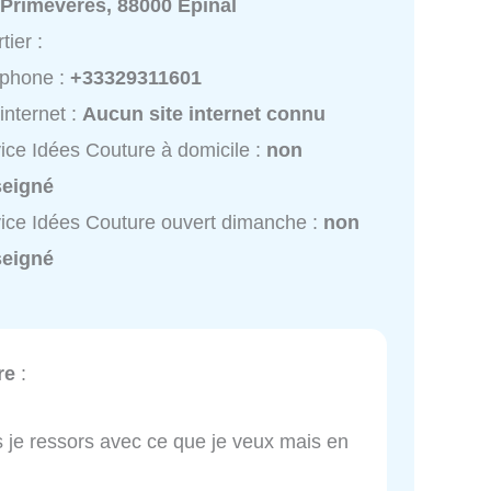
 Primevères, 88000 Épinal
tier :
éphone :
+33329311601
 internet :
Aucun site internet connu
ice Idées Couture à domicile :
non
seigné
ice Idées Couture ouvert dimanche :
non
seigné
re
:
is je ressors avec ce que je veux mais en