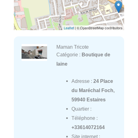
Leaflet
| © OpenStreetMap contributors
Maman Tricote
Catégorie :
Boutique de
laine
Adresse :
24 Place
du Maréchal Foch,
59940 Estaires
Quartier :
Téléphone :
+33614072164
Site internet :