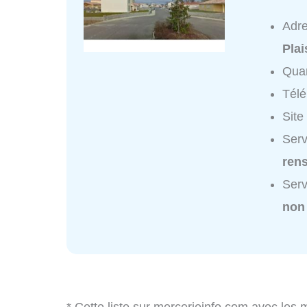
Adr
Pla
Quar
Tél
Site
Serv
ren
Serv
non