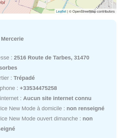
Leaflet
| © OpenStreetMap contributors
:
Mercerie
esse :
2516 Route de Tarbes, 31470
sorbes
tier :
Trépadé
éphone :
+33534475258
 internet :
Aucun site internet connu
ice New Mode à domicile :
non renseigné
vice New Mode ouvert dimanche :
non
seigné