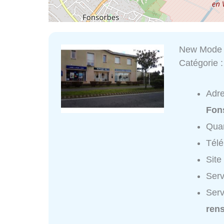
New Mode
Catégorie 
Adr
Fon
Quar
Tél
Site
Serv
Ser
ren