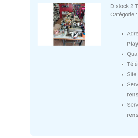
D stock 2 
Catégorie 
Adr
Play
Quar
Tél
Site
Serv
ren
Serv
ren