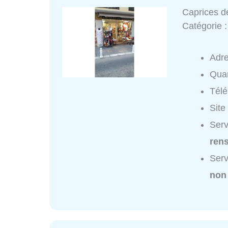
Caprices 
Catégorie 
Adr
Quar
Tél
Site
Serv
ren
Serv
non