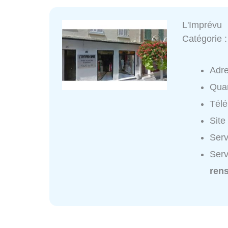
L'Imprévu
Catégorie 
Adr
Quar
Tél
Site
Serv
Serv
ren