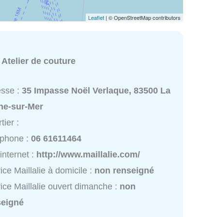
Leaflet
| © OpenStreetMap contributors
:
Atelier de couture
esse :
35 Impasse Noël Verlaque, 83500 La
ne-sur-Mer
tier :
éphone :
06 61611464
 internet :
http://www.maillalie.com/
ice Maillalie à domicile :
non renseigné
ice Maillalie ouvert dimanche :
non
seigné