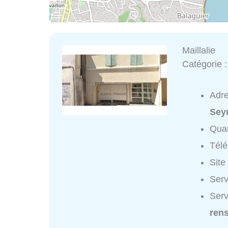
Maillalie
Catégorie 
Adr
Sey
Quar
Tél
Site
Serv
Serv
ren