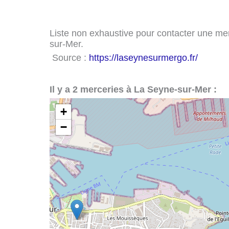
Liste non exhaustive pour contacter une merc
sur-Mer.
Source :
https://laseynesurmergo.fr/
Il y a 2 merceries à La Seyne-sur-Mer :
+
−