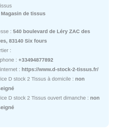
Tissus
:
Magasin de tissus
esse :
540 boulevard de Léry ZAC des
es, 83140 Six fours
tier :
éphone :
+33494877892
 internet :
https://www.d-stock-2-tissus.fr/
ice D stock 2 Tissus à domicile :
non
seigné
ice D stock 2 Tissus ouvert dimanche :
non
seigné