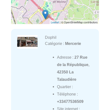
Leaflet
| © OpenStreetMap contributors
Dophil
Catégorie :
Mercerie
Adresse :
27 Rue
de la République,
42350 La
Talaudière
Quartier :
Téléphone :
+33477536509
Site internet :