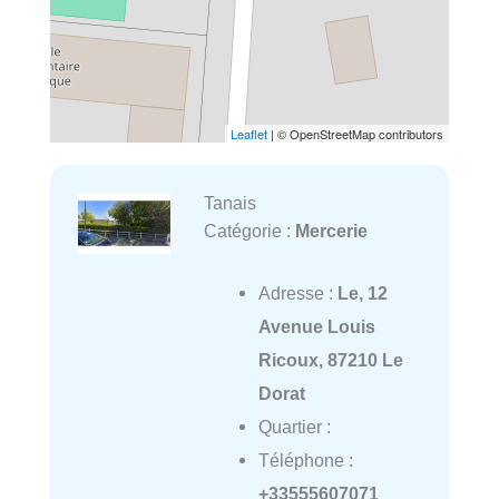
Leaflet
| © OpenStreetMap contributors
Tanais
Catégorie :
Mercerie
Adresse :
Le, 12
Avenue Louis
Ricoux, 87210 Le
Dorat
Quartier :
Téléphone :
+33555607071