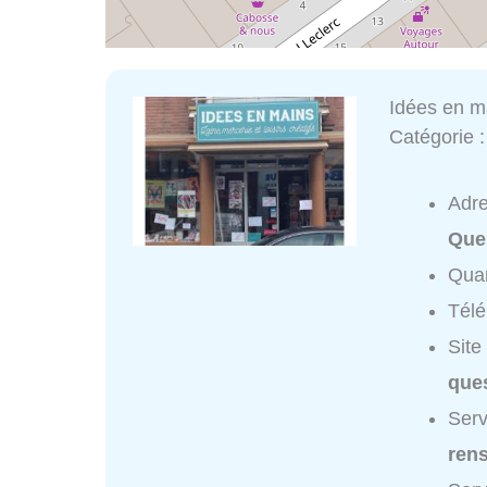
Idées en m
Catégorie 
Adr
Que
Quar
Tél
Site
que
Serv
ren