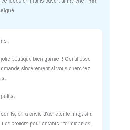
ice Idées en mains ouvert dimanche :
non
seigné
ins
:
jolie boutique bien garnie ! Gentillesse
ecommande sincèrement si vous cherchez
es.
petits.
oduits, on a envie d'acheter le magasin.
. Les ateliers pour enfants : formidables,