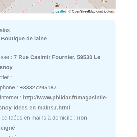
Leaflet
| © OpenStreetMap contributors
ains
:
Boutique de laine
esse :
7 Rue Casimir Fournier, 59530 Le
snoy
tier :
éphone :
+33327295187
 internet :
http://www.phildar.fr/magasin/le-
snoy-idees-en-mains.r.html
ice Idées en mains à domicile :
non
seigné