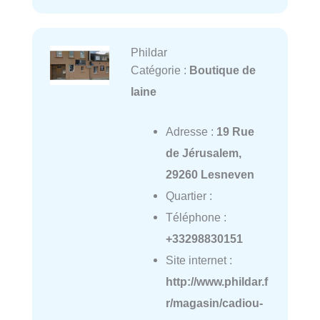
Phildar
Catégorie :
Boutique de
laine
Adresse :
19 Rue
de Jérusalem,
29260 Lesneven
Quartier :
Téléphone :
+33298830151
Site internet :
http://www.phildar.f
r/magasin/cadiou-