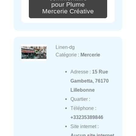
pour Plume
Mercerie Créative
Linen-dg
Catégorie :
Mercerie
Adresse :
15 Rue
Gambetta, 76170
Lillebonne
Quartier :
Téléphone :
+33235389846
Site internet :
Aucun site internet