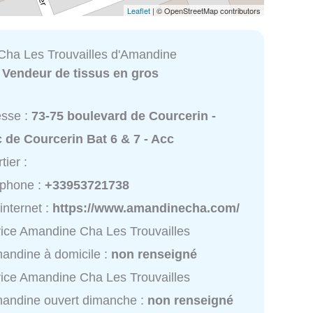
Leaflet
| © OpenStreetMap contributors
ha Les Trouvailles d'Amandine
:
Vendeur de tissus en gros
esse :
73-75 boulevard de Courcerin -
 de Courcerin Bat 6 & 7 - Acc
tier :
éphone :
+33953721738
 internet :
https://www.amandinecha.com/
ice Amandine Cha Les Trouvailles
andine à domicile :
non renseigné
ice Amandine Cha Les Trouvailles
andine ouvert dimanche :
non renseigné