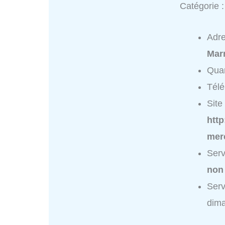
Catégorie 
Adr
Marn
Quar
Tél
Site 
http
merc
Serv
non
Serv
dim