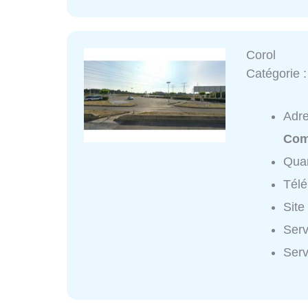
Corol
Catégorie 
Adr
Com
Quar
Tél
Site
Serv
Serv