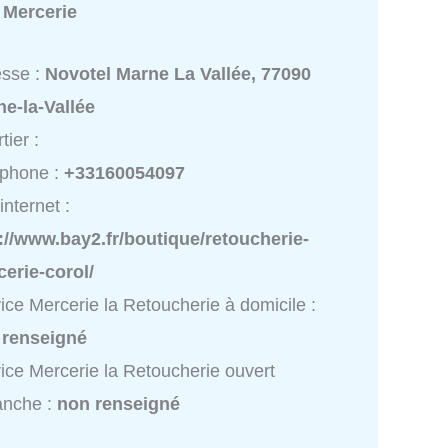
:
Mercerie
esse :
Novotel Marne La Vallée, 77090
e-la-Vallée
tier :
éphone :
+33160054097
internet :
://www.bay2.fr/boutique/retoucherie-
erie-corol/
ice Mercerie la Retoucherie à domicile :
 renseigné
ice Mercerie la Retoucherie ouvert
anche :
non renseigné