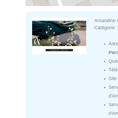
Amandine C
Catégorie 
Adr
Parc
Quar
Tél
Site
Serv
d'Am
Serv
d'Am