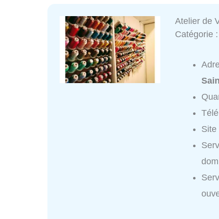
Atelier de 
Catégorie 
Adr
Sain
Quar
Tél
Site
Serv
domi
Serv
ouve