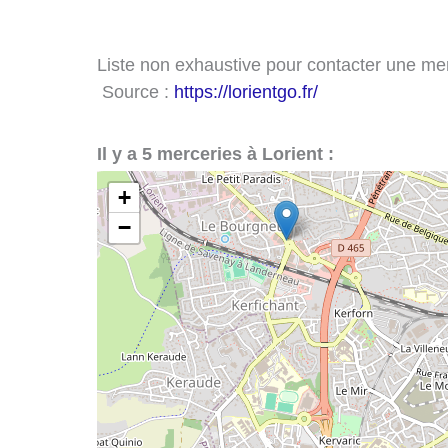
Liste non exhaustive pour contacter une merce
Source :
https://lorientgo.fr/
Il y a 5 merceries à Lorient :
+
−