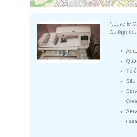
Nouvelle C
Catégorie 
Adr
Quar
Tél
Site
Serv
Coud
Serv
Coud