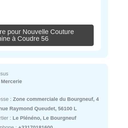
re pour Nouvelle Couture
hine à Coudre 56
ssus
:
Mercerie
esse :
Zone commerciale du Bourgneuf, 4
nue Raymond Queudet, 56100 L
tier :
Le Plénéno, Le Bourgneuf
éphone :
+33170181600