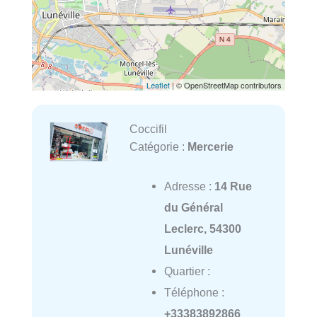
Leaflet
| © OpenStreetMap contributors
Coccifil
Catégorie :
Mercerie
Adresse :
14 Rue
du Général
Leclerc, 54300
Lunéville
Quartier :
Téléphone :
+33383892866