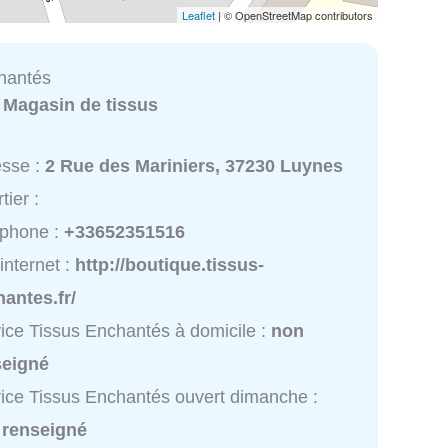
Leaflet
| © OpenStreetMap contributors
hantés
:
Magasin de tissus
esse :
2 Rue des Mariniers, 37230 Luynes
tier :
éphone :
+33652351516
 internet :
http://boutique.tissus-
antes.fr/
ice Tissus Enchantés à domicile :
non
seigné
ice Tissus Enchantés ouvert dimanche :
 renseigné