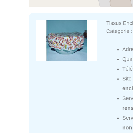
Tissus Enc
Catégorie 
Adr
Quar
Tél
Site
ench
Serv
ren
Serv
non