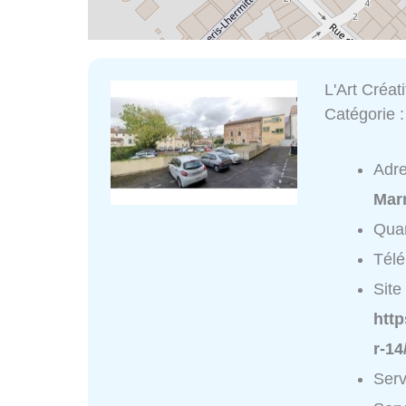
L'Art Créati
Catégorie 
Adr
Mar
Quar
Tél
Site 
htt
r-14
Serv