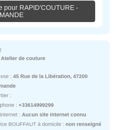
re pour RAPID'COUTURE -
MANDE
T
:
Atelier de couture
esse :
45 Rue de la Libération, 47200
mande
tier :
éphone :
+33614999299
 internet :
Aucun site internet connu
vice BOUFFAUT à domicile :
non renseigné