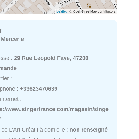
Leaflet
| © OpenStreetMap contributors
f
:
Mercerie
esse :
29 Rue Léopold Faye, 47200
mande
tier :
éphone :
+33623470639
internet :
ps://www.singerfrance.com/magasin/singe
/
ice L'Art Créatif à domicile :
non renseigné