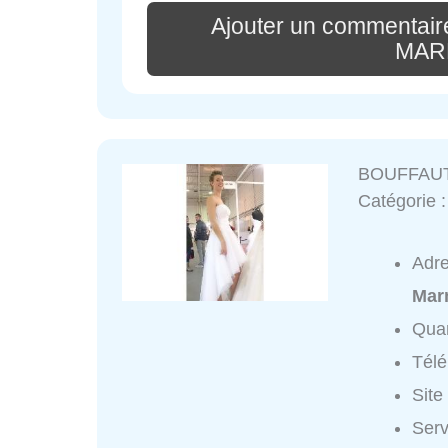
Ajouter un commentai
MAR
BOUFFAU
Catégorie 
Adr
Mar
Quar
Tél
Site
Ser