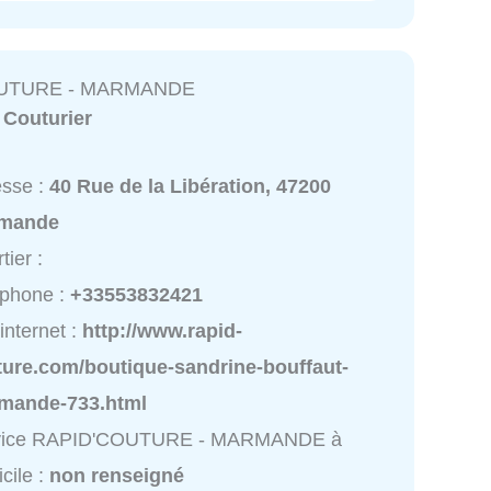
UTURE - MARMANDE
:
Couturier
esse :
40 Rue de la Libération, 47200
mande
tier :
éphone :
+33553832421
 internet :
http://www.rapid-
ture.com/boutique-sandrine-bouffaut-
mande-733.html
vice RAPID'COUTURE - MARMANDE à
cile :
non renseigné