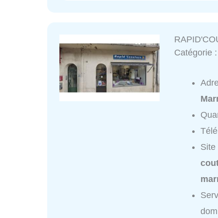
RAPID'CO
Catégorie 
Adr
Mar
Quar
Tél
Site
cou
mar
Ser
domi