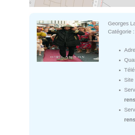
Georges L
Catégorie 
Adr
Quar
Tél
Site
Serv
ren
Serv
ren