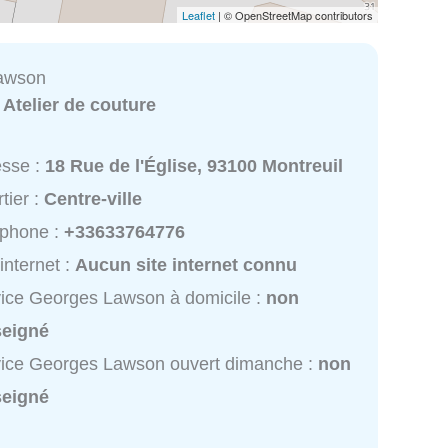
Leaflet
| © OpenStreetMap contributors
awson
:
Atelier de couture
esse :
18 Rue de l'Église, 93100 Montreuil
tier :
Centre-ville
éphone :
+33633764776
 internet :
Aucun site internet connu
ice Georges Lawson à domicile :
non
seigné
ice Georges Lawson ouvert dimanche :
non
seigné