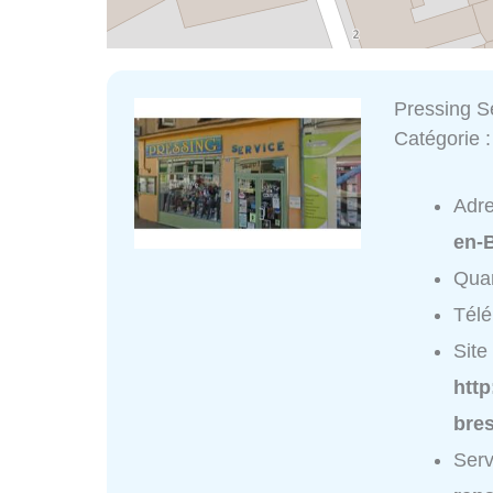
Pressing S
Catégorie 
Adr
en-
Quar
Tél
Site 
http
bres
Serv