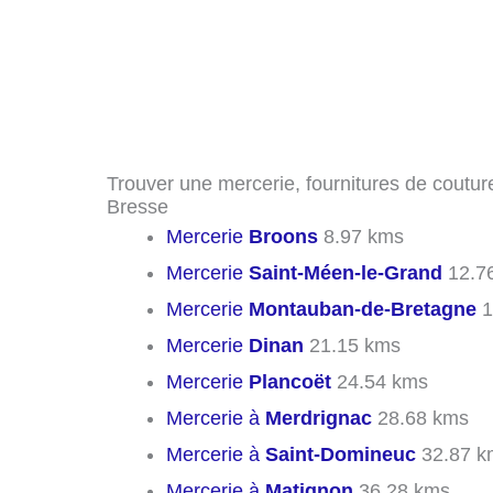
Trouver une mercerie, fournitures de couture
Bresse
Mercerie
Broons
8.97 kms
Mercerie
Saint-Méen-le-Grand
12.7
Mercerie
Montauban-de-Bretagne
1
Mercerie
Dinan
21.15 kms
Mercerie
Plancoët
24.54 kms
Mercerie à
Merdrignac
28.68 kms
Mercerie à
Saint-Domineuc
32.87 k
Mercerie à
Matignon
36.28 kms