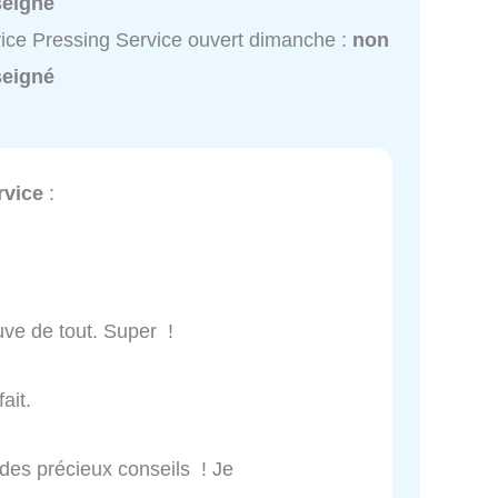
seigné
ice Pressing Service ouvert dimanche :
non
seigné
rvice
:
uve de tout. Super !
ait.
t des précieux conseils ! Je