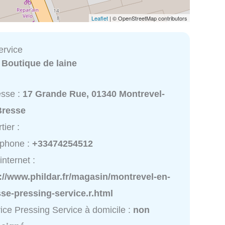
Leaflet
| © OpenStreetMap contributors
ervice
:
Boutique de laine
esse :
17 Grande Rue, 01340 Montrevel-
Bresse
tier :
éphone :
+33474254512
internet :
://www.phildar.fr/magasin/montrevel-en-
se-pressing-service.r.html
ice Pressing Service à domicile :
non