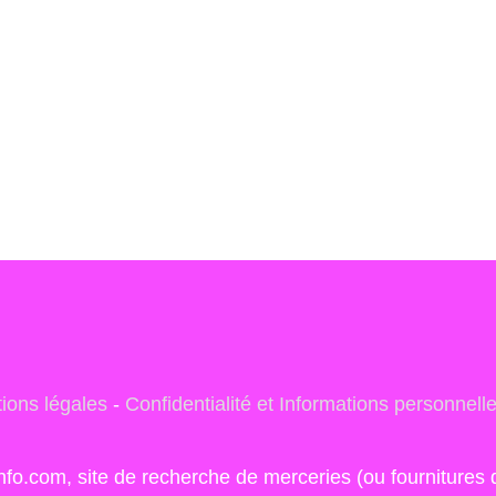
ions légales
-
Confidentialité et Informations personnell
info.com, site de recherche de merceries (ou fourniture