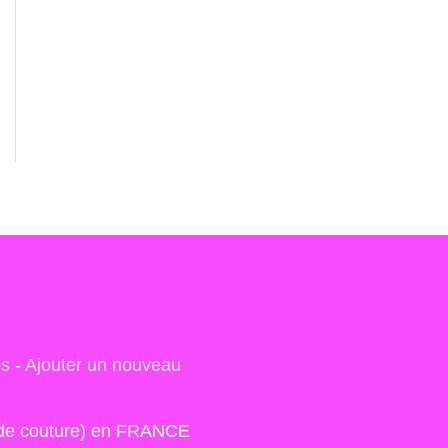
es
-
Ajouter un nouveau
s de couture) en FRANCE