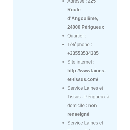
Adresse :
225
Route
d'Angoulême,
24000 Périgueux
Quartier :
Téléphone :
+33553534385
Site internet :
http://www.laines-
et-tissus.com/
Service Laines et
Tissus - Périgueux à
domicile :
non
renseigné
Service Laines et