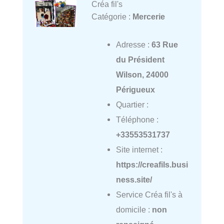
Créa fil's
Catégorie :
Mercerie
Adresse :
63 Rue
du Président
Wilson, 24000
Périgueux
Quartier :
Téléphone :
+33553531737
Site internet :
https://creafils.busi
ness.site/
Service Créa fil's à
domicile :
non