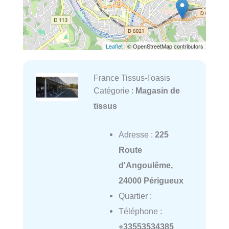
Leaflet
| © OpenStreetMap contributors
France Tissus-l'oasis
Catégorie :
Magasin de
tissus
Adresse :
225
Route
d'Angoulême,
24000 Périgueux
Quartier :
Téléphone :
+33553534385