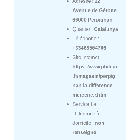
Adresse :
22
Avenue de Gérone,
66000 Perpignan
Quartier :
Catalunya
Téléphone :
+33468564706
Site internet :
https://www.phildar
.fr/magasin/perpig
nan-la-difference-
mercerie.r.html
Service La
Différence à
domicile :
non
renseigné