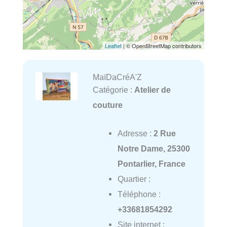
Leaflet
| © OpenStreetMap contributors
MaïDaCréA'Z
Catégorie :
Atelier de
couture
Adresse :
2 Rue
Notre Dame, 25300
Pontarlier, France
Quartier :
Téléphone :
+33681854292
Site internet :