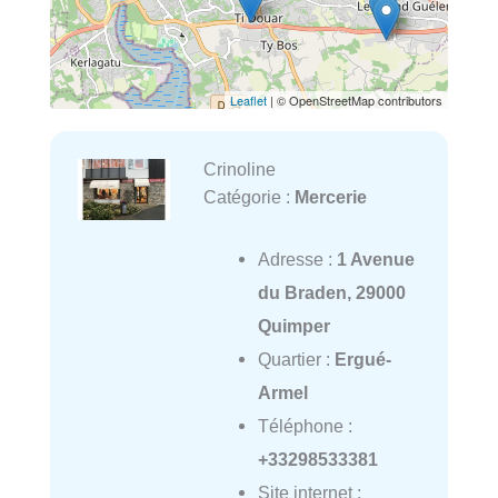
Leaflet
| © OpenStreetMap contributors
Crinoline
Catégorie :
Mercerie
Adresse :
1 Avenue
du Braden, 29000
Quimper
Quartier :
Ergué-
Armel
Téléphone :
+33298533381
Site internet :