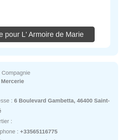
e pour L' Armoire de Marie
t Compagnie
:
Mercerie
esse :
6 Boulevard Gambetta, 46400 Saint-
é
tier :
éphone :
+33565116775