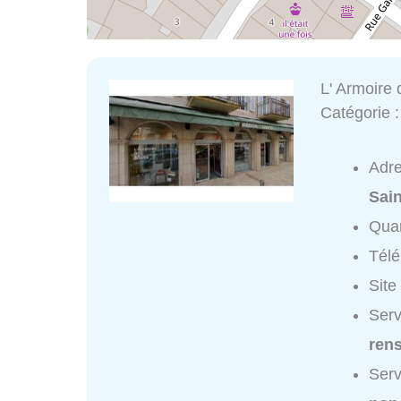
L' Armoire
Catégorie 
Adr
Sai
Quar
Tél
Site
Serv
ren
Serv