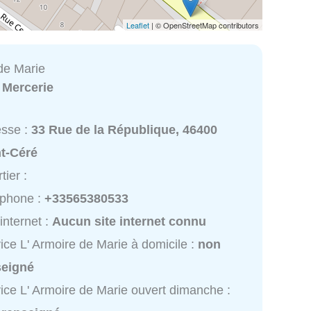
Leaflet
| © OpenStreetMap contributors
 de Marie
:
Mercerie
esse :
33 Rue de la République, 46400
nt-Céré
tier :
éphone :
+33565380533
 internet :
Aucun site internet connu
ice L' Armoire de Marie à domicile :
non
seigné
ice L' Armoire de Marie ouvert dimanche :