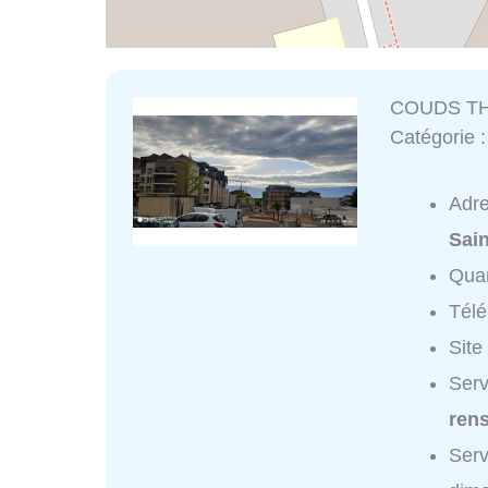
COUDS TH
Catégorie 
Adr
Sai
Quar
Tél
Site
Ser
ren
Ser