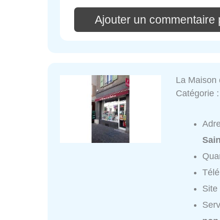
Ajouter un commentair
La Maison 
Catégorie 
Adr
Sai
Quar
Tél
Site
Serv