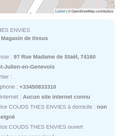
Leaflet
| © OpenStreetMap contributors
ES ENVIES
:
Magasin de tissus
esse :
97 Rue Madame de Staël, 74160
nt-Julien-en-Genevois
tier :
éphone :
+33450833310
 internet :
Aucun site internet connu
vice COUDS THES ENVIES à domicile :
non
seigné
vice COUDS THES ENVIES ouvert