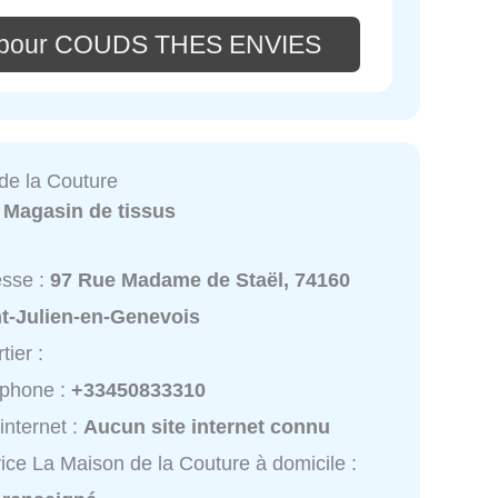
e pour COUDS THES ENVIES
de la Couture
:
Magasin de tissus
esse :
97 Rue Madame de Staël, 74160
nt-Julien-en-Genevois
tier :
éphone :
+33450833310
 internet :
Aucun site internet connu
ice La Maison de la Couture à domicile :