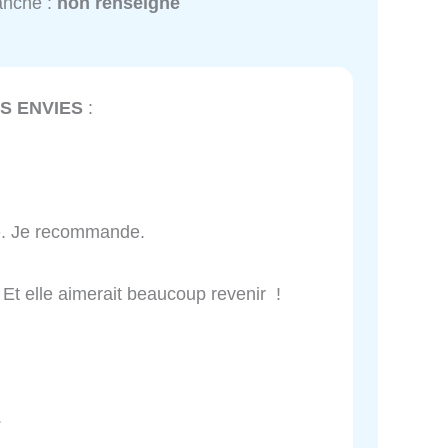
anche :
non renseigné
S ENVIES
:
ue. Je recommande.
 ! Et elle aimerait beaucoup revenir !
.