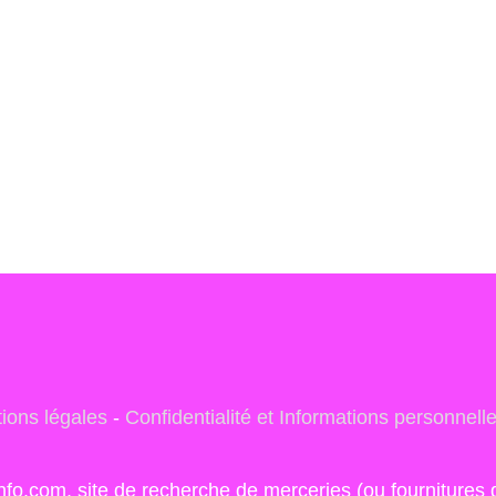
ions légales
-
Confidentialité et Informations personnell
info.com, site de recherche de merceries (ou fourniture