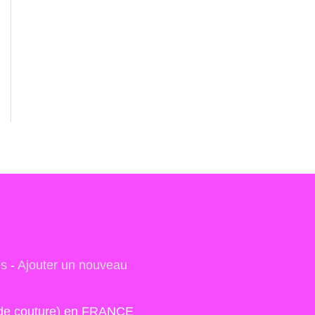
es
-
Ajouter un nouveau
s de couture) en FRANCE