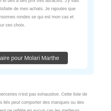
et des a des prix tres attractifs. J'y vais
tisfaite de mes achats. Je rajoutes que
ersonnes rondes se qui est mon cas et
ur ces choix.
aire pour Molari Marthe
merceries n’est pas exhaustive. Cette liste de
ces liés peut comporter des manques ou des
ment ne reflète en aucun cas les meilleurs