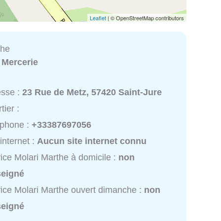
Leaflet
| © OpenStreetMap contributors
the
:
Mercerie
esse :
23 Rue de Metz, 57420 Saint-Jure
tier :
éphone :
+33387697056
 internet :
Aucun site internet connu
ice Molari Marthe à domicile :
non
seigné
ice Molari Marthe ouvert dimanche :
non
seigné