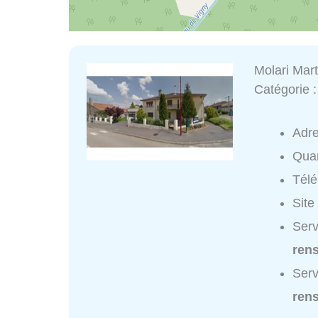
Molari Mar
Catégorie 
Adr
Quar
Tél
Site
Serv
ren
Serv
ren