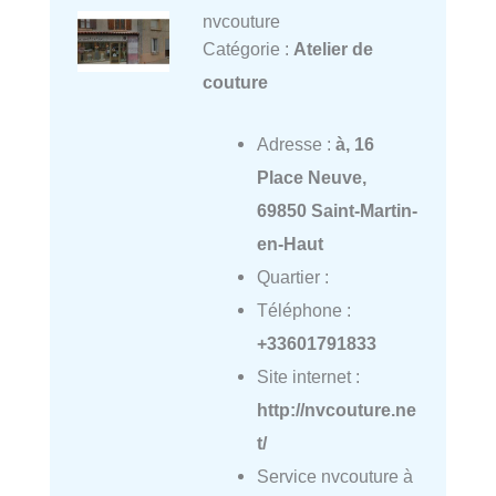
nvcouture
Catégorie :
Atelier de
couture
Adresse :
à, 16
Place Neuve,
69850 Saint-Martin-
en-Haut
Quartier :
Téléphone :
+33601791833
Site internet :
http://nvcouture.ne
t/
Service nvcouture à