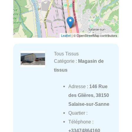
Leaflet
| © OpenStreetMap contributors
Tous Tissus
Catégorie :
Magasin de
tissus
Adresse :
146 Rue
des Glières, 38150
Salaise-sur-Sanne
Quartier :
Téléphone :
+33474864160