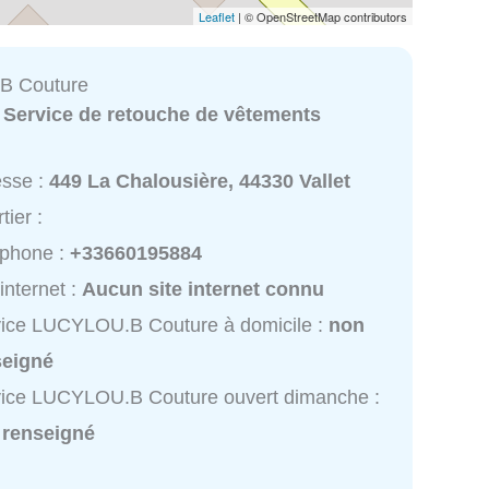
Leaflet
| © OpenStreetMap contributors
B Couture
:
Service de retouche de vêtements
esse :
449 La Chalousière, 44330 Vallet
tier :
éphone :
+33660195884
 internet :
Aucun site internet connu
ice LUCYLOU.B Couture à domicile :
non
seigné
vice LUCYLOU.B Couture ouvert dimanche :
 renseigné