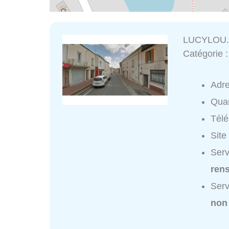
LUCYLOU.
Catégorie 
Adr
Quar
Tél
Site
Serv
ren
Ser
non