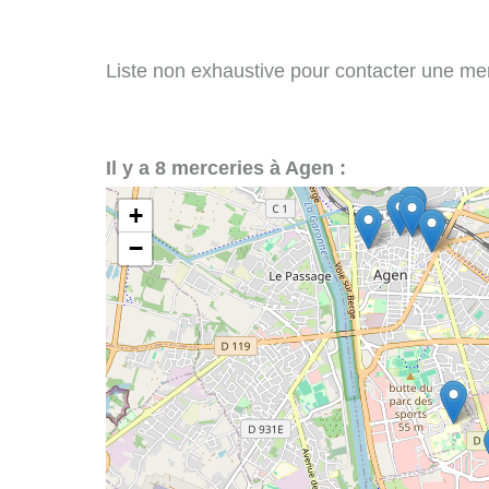
Liste non exhaustive pour contacter une merc
Il y a 8 merceries à Agen :
+
−