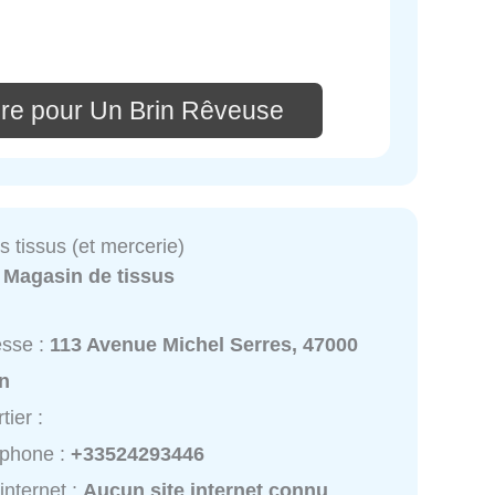
re pour Un Brin Rêveuse
s tissus (et mercerie)
:
Magasin de tissus
esse :
113 Avenue Michel Serres, 47000
n
tier :
éphone :
+33524293446
 internet :
Aucun site internet connu