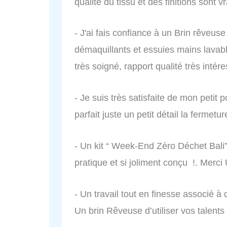
qualité du tissu et des finitions sont v
- J'ai fais confiance à un Brin rêveus
démaquillants et essuies mains lavable
très soigné, rapport qualité très int
- Je suis très satisfaite de mon petit
parfait juste un petit détail la fermetu
- Un kit “ Week-End Zéro Déchet Bali” a
pratique et si joliment conçu !. Merci
- Un travail tout en finesse associé à
Un brin Rêveuse d’utiliser vos talents 