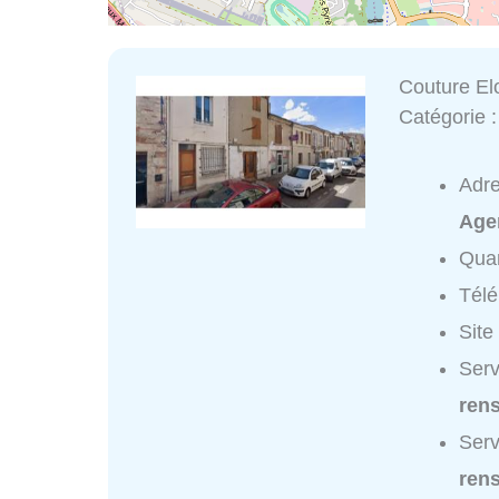
Couture El
Catégorie 
Adr
Age
Quar
Tél
Site
Serv
ren
Serv
ren