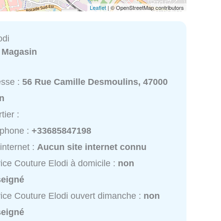
Leaflet
| © OpenStreetMap contributors
odi
:
Magasin
esse :
56 Rue Camille Desmoulins, 47000
n
tier :
éphone :
+33685847198
 internet :
Aucun site internet connu
ice Couture Elodi à domicile :
non
seigné
ice Couture Elodi ouvert dimanche :
non
seigné