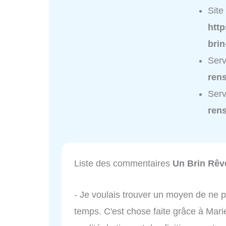
Site 
htt
bri
Serv
ren
Serv
ren
Liste des commentaires
Un Brin Rêv
- Je voulais trouver un moyen de ne p
temps. C'est chose faite grâce à Marie