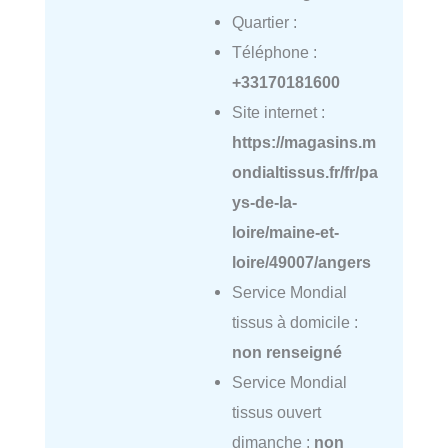
Quartier :
Téléphone :
+33170181600
Site internet :
https://magasins.m
ondialtissus.fr/fr/pa
ys-de-la-
loire/maine-et-
loire/49007/angers
Service Mondial
tissus à domicile :
non renseigné
Service Mondial
tissus ouvert
dimanche :
non