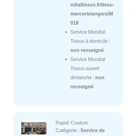
ndialtissus.fr/tissu-
mercerie/angers/M
018
Service Mondial
Tissus à domicile :
non renseigné
Service Mondial
Tissus ouvert
dimanche :
non
renseigné
Rapid' Couture
Catégorie :
Service de