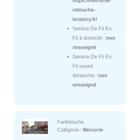
https://mercerie-
retouche-
leraincy.fr/
Service De Fil En
Fil à domicile :
non
renseigné
Service De Fil En
Fil ouvert
dimanche :
non
renseigné
Fanfreluche
Catégorie :
Mercerie