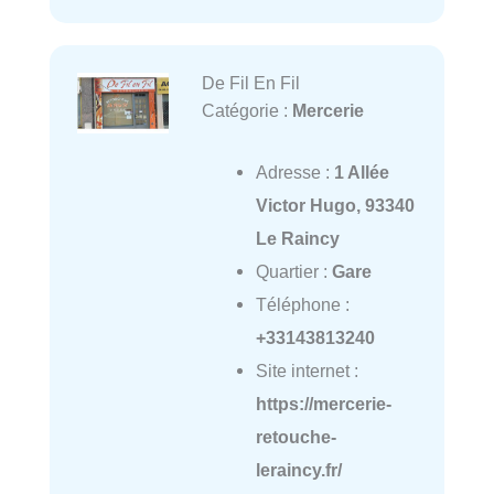
De Fil En Fil
Catégorie :
Mercerie
Adresse :
1 Allée
Victor Hugo, 93340
Le Raincy
Quartier :
Gare
Téléphone :
+33143813240
Site internet :
https://mercerie-
retouche-
leraincy.fr/