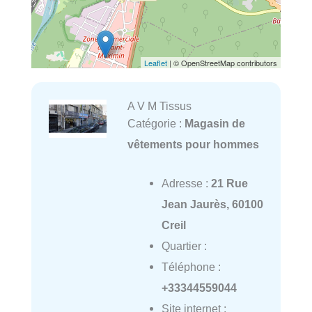
Leaflet
| © OpenStreetMap contributors
A V M Tissus
Catégorie :
Magasin de
vêtements pour hommes
Adresse :
21 Rue
Jean Jaurès, 60100
Creil
Quartier :
Téléphone :
+33344559044
Site internet :