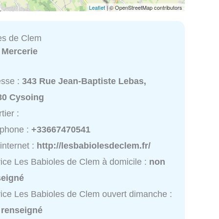
Leaflet
| © OpenStreetMap contributors
es de Clem
:
Mercerie
esse :
343 Rue Jean-Baptiste Lebas,
30 Cysoing
tier :
éphone :
+33667470541
 internet :
http://lesbabiolesdeclem.fr/
ice Les Babioles de Clem à domicile :
non
seigné
ice Les Babioles de Clem ouvert dimanche :
 renseigné