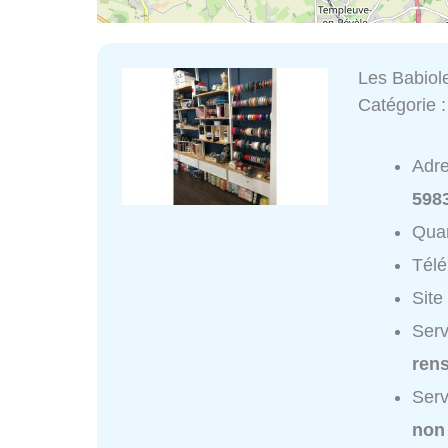
Les Babiol
Catégorie 
Adr
598
Quar
Tél
Site
Serv
ren
Serv
non