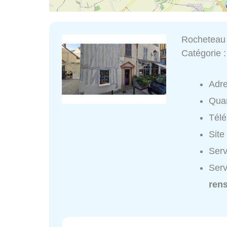
Rocheteau
Catégorie 
Adr
Quar
Tél
Site
Serv
Serv
ren