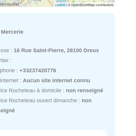
Leaflet
| © OpenStreetMap contributors
:
Mercerie
esse :
16 Rue Saint-Pierre, 28100 Dreux
tier :
éphone :
+33237420776
 internet :
Aucun site internet connu
ice Rocheteau à domicile :
non renseigné
ice Rocheteau ouvert dimanche :
non
seigné