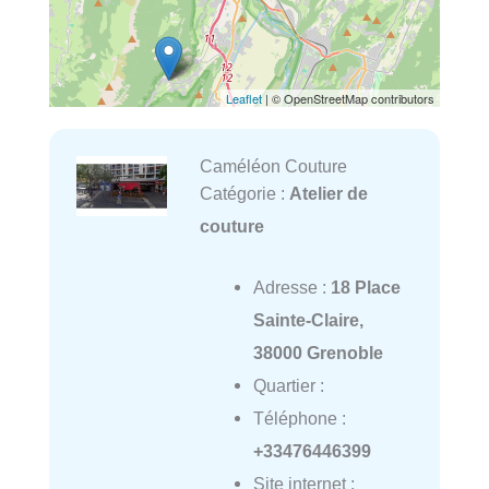
Leaflet
| © OpenStreetMap contributors
Caméléon Couture
Catégorie :
Atelier de
couture
Adresse :
18 Place
Sainte-Claire,
38000 Grenoble
Quartier :
Téléphone :
+33476446399
Site internet :