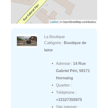
Leaflet
| © OpenStreetMap contributors
La Boutique
Catégorie :
Boutique de
laine
Adresse :
14 Rue
Gabriel Péri, 59171
Hornaing
Quartier :
Téléphone :
+33327355975
Site internet :