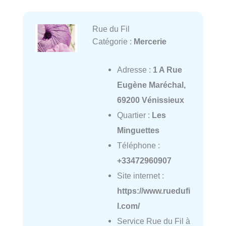
Rue du Fil
Catégorie :
Mercerie
Adresse :
1 A Rue
Eugène Maréchal,
69200 Vénissieux
Quartier :
Les
Minguettes
Téléphone :
+33472960907
Site internet :
https://www.ruedufi
l.com/
Service Rue du Fil à