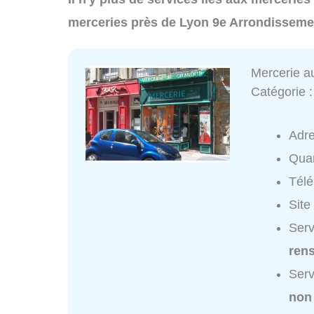
merceries près de Lyon 9e Arrondisseme
Mercerie a
Catégorie 
Adr
Quar
Tél
Site
Serv
ren
Serv
non