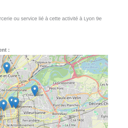
erie ou service lié à cette activité à Lyon 9e
nt :