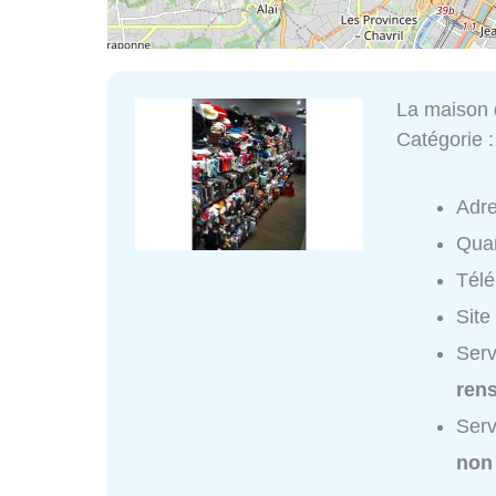
La maison 
Catégorie 
Adr
Quar
Tél
Site
Serv
ren
Serv
non