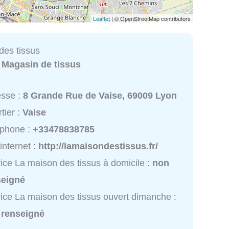
Leaflet
| © OpenStreetMap contributors
des tissus
:
Magasin de tissus
esse :
8 Grande Rue de Vaise, 69009 Lyon
tier :
Vaise
éphone :
+33478838785
 internet :
http://lamaisondestissus.fr/
ice La maison des tissus à domicile :
non
seigné
ice La maison des tissus ouvert dimanche :
 renseigné