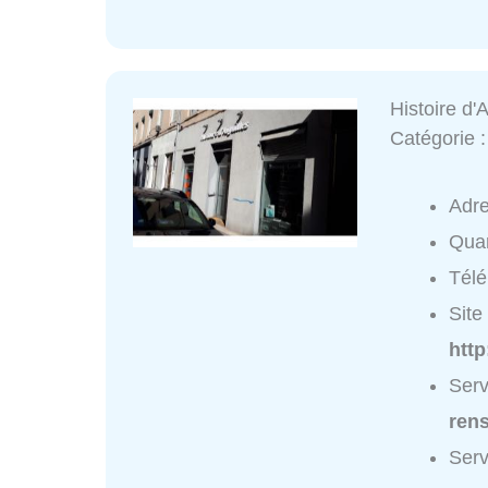
Histoire d'A
Catégorie 
Adr
Quar
Tél
Site 
http
Serv
ren
Serv