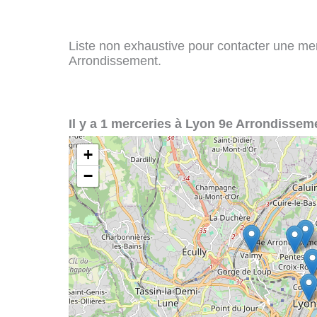
Liste non exhaustive pour contacter une merc
Arrondissement.
Il y a 1 merceries à Lyon 9e Arrondisseme
+
−