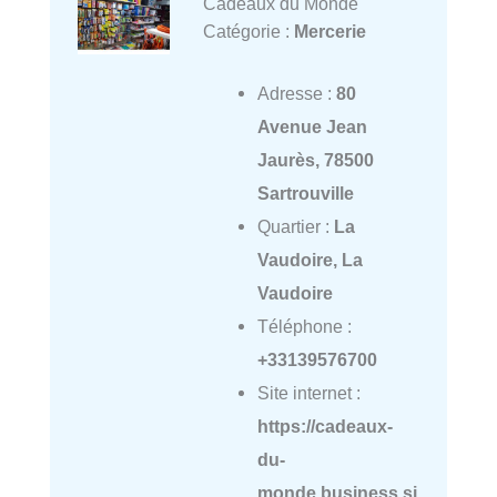
Cadeaux du Monde
Catégorie :
Mercerie
Adresse :
80
Avenue Jean
Jaurès, 78500
Sartrouville
Quartier :
La
Vaudoire, La
Vaudoire
Téléphone :
+33139576700
Site internet :
https://cadeaux-
du-
monde.business.si