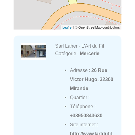
Leaflet
| © OpenStreetMap contributors
Sarl Laher - L'Art du Fil
Catégorie :
Mercerie
Adresse :
26 Rue
Victor Hugo, 32300
Mirande
Quartier :
Téléphone :
+33950843630
Site internet :
http://www.lartdufil.