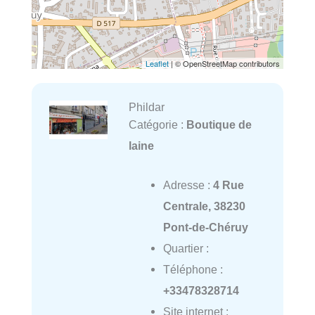
Leaflet
| © OpenStreetMap contributors
Phildar
Catégorie :
Boutique de
laine
Adresse :
4 Rue
Centrale, 38230
Pont-de-Chéruy
Quartier :
Téléphone :
+33478328714
Site internet :