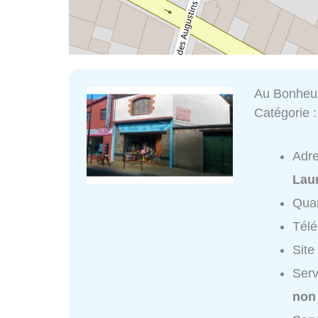
Au Bonheu
Catégorie 
Adr
Lau
Quar
Tél
Site
Serv
non