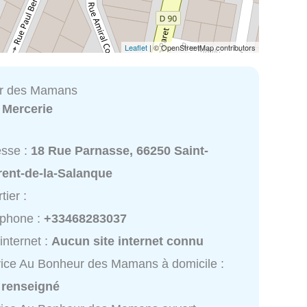
Leaflet
| © OpenStreetMap contributors
r des Mamans
:
Mercerie
esse :
18 Rue Parnasse, 66250 Saint-
rent-de-la-Salanque
tier :
éphone :
+33468283037
 internet :
Aucun site internet connu
ice Au Bonheur des Mamans à domicile :
 renseigné