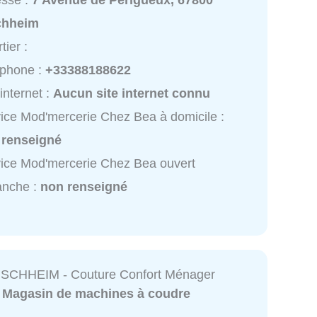
esse :
7 Avenue de Périgueux, 67800
chheim
tier :
éphone :
+33388188622
 internet :
Aucun site internet connu
ice Mod'mercerie Chez Bea à domicile :
 renseigné
ice Mod'mercerie Chez Bea ouvert
anche :
non renseigné
SCHHEIM - Couture Confort Ménager
:
Magasin de machines à coudre