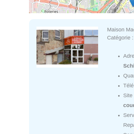
Maison Mac
Catégorie 
Adr
Schi
Quar
Tél
Site
coud
Serv
Repa