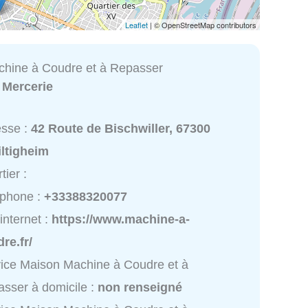
Leaflet
| © OpenStreetMap contributors
hine à Coudre et à Repasser
:
Mercerie
esse :
42 Route de Bischwiller, 67300
ltigheim
tier :
éphone :
+33388320077
 internet :
https://www.machine-a-
re.fr/
ice Maison Machine à Coudre et à
sser à domicile :
non renseigné