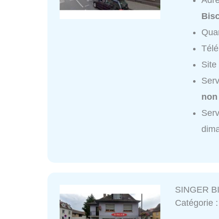
Adr
Bis
Quar
Tél
Site
Serv
non
Serv
dim
SINGER BI
Catégorie 