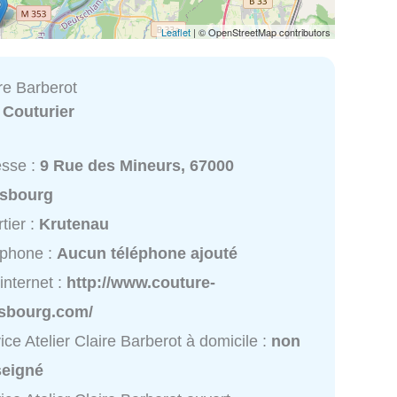
Leaflet
| © OpenStreetMap contributors
ire Barberot
:
Couturier
esse :
9 Rue des Mineurs, 67000
asbourg
tier :
Krutenau
éphone :
Aucun téléphone ajouté
 internet :
http://www.couture-
asbourg.com/
ice Atelier Claire Barberot à domicile :
non
seigné