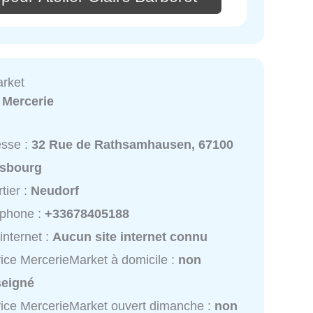
rket
:
Mercerie
esse :
32 Rue de Rathsamhausen, 67100
asbourg
tier :
Neudorf
éphone :
+33678405188
 internet :
Aucun site internet connu
ice MercerieMarket à domicile :
non
seigné
ice MercerieMarket ouvert dimanche :
non