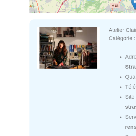
Atelier Cla
Catégorie 
Adr
Str
Quar
Tél
Site
str
Serv
ren