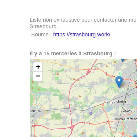
Liste non exhaustive pour contacter une merce
Strasbourg.
Source :
https://strasbourg.work/
Il y a 15 merceries à Strasbourg :
+
−