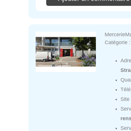
MercerieMa
Catégorie 
Adr
Str
Quar
Tél
Site
Serv
ren
Serv