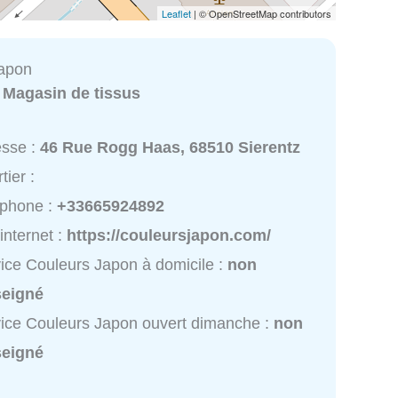
Leaflet
| © OpenStreetMap contributors
Japon
:
Magasin de tissus
esse :
46 Rue Rogg Haas, 68510 Sierentz
tier :
éphone :
+33665924892
 internet :
https://couleursjapon.com/
ice Couleurs Japon à domicile :
non
seigné
ice Couleurs Japon ouvert dimanche :
non
seigné