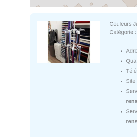
Couleurs 
Catégorie 
Adr
Quar
Tél
Site
Serv
ren
Serv
ren