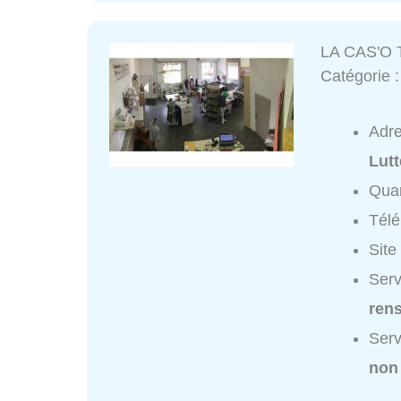
LA CAS'O
Catégorie 
Adr
Lut
Quar
Tél
Site
Serv
ren
Serv
non