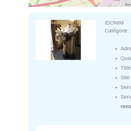
IDONIM
Catégorie 
Adr
Quar
Tél
Site
Serv
Serv
ren