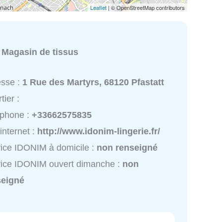
Leaflet
| © OpenStreetMap contributors
:
Magasin de tissus
esse :
1 Rue des Martyrs, 68120 Pfastatt
tier :
éphone :
+33662575835
 internet :
http://www.idonim-lingerie.fr/
ice IDONIM à domicile :
non renseigné
ice IDONIM ouvert dimanche :
non
seigné