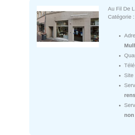
Au Fil De 
Catégorie 
Adr
Mul
Quar
Tél
Site
Serv
ren
Serv
non