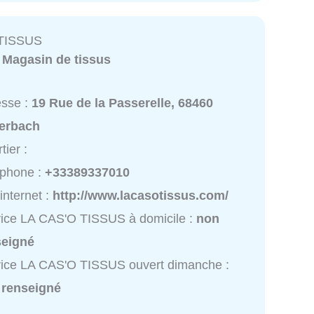
 TISSUS
:
Magasin de tissus
esse :
19 Rue de la Passerelle, 68460
terbach
tier :
éphone :
+33389337010
 internet :
http://www.lacasotissus.com/
ice LA CAS'O TISSUS à domicile :
non
seigné
ice LA CAS'O TISSUS ouvert dimanche :
 renseigné