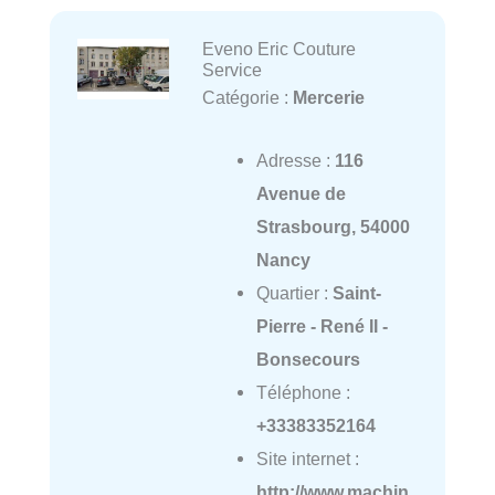
Eveno Eric Couture
Service
Catégorie :
Mercerie
Adresse :
116
Avenue de
Strasbourg, 54000
Nancy
Quartier :
Saint-
Pierre - René II -
Bonsecours
Téléphone :
+33383352164
Site internet :
http://www.machin